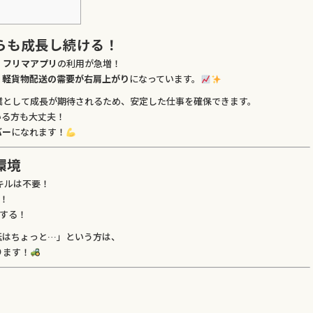
らも成長し続ける！
・フリマアプリ
の利用が急増！
、
軽貨物配送の需要が右肩上がり
になっています。
業
として成長が期待されるため、安定した仕事を確保できます。
いる方も大丈夫！
バー
になれます！
環境
キルは不要！
！
する！
転はちょっと…」という方は、
ります！