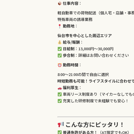
仕事内容
：
軽自動車での荷物配送（個人宅・店舗・事
特殊車両の誘導業務
勤務地
：
仙台市を中心とした周辺エリア
給与/報酬
：
日給制
：13,000円～30,000円
歩合制
：詳細はお問い合わせください
勤務時間
：
8:00～21:00の間で自由に選択
時短勤務も可能！ライフスタイルに合わせ
福利厚生
：
車両リース制度あり（マイカーなしでも
充実した研修制度で未経験でも安心！
こんな方にピッタリ！
普通免許がある方！
（AT限定でもOK）