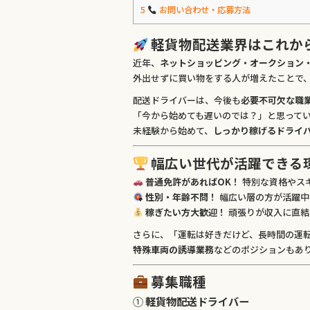
5
お問い合わせ・応募方法
軽貨物配送業界はこれか
近年、
ネットショッピング・オークション
外出せずに買い物をする人が増えたことで
配送ドライバーは、今後も
必要不可欠な職
「今から始めても遅いのでは？」と思って
未経験から始めて、
しっかり稼げるドライ
幅広い世代が活躍できる
普通免許があればOK！
特別な資格やス
性別・年齢不問！
幅広い層の方が活躍中
稼ぎたい方大歓迎！
頑張りが収入に直結
さらに、「運転は好きだけど、長時間の運
特殊車両の誘導業務
などのポジションもあ
募集職種
①
軽貨物配送ドライバー