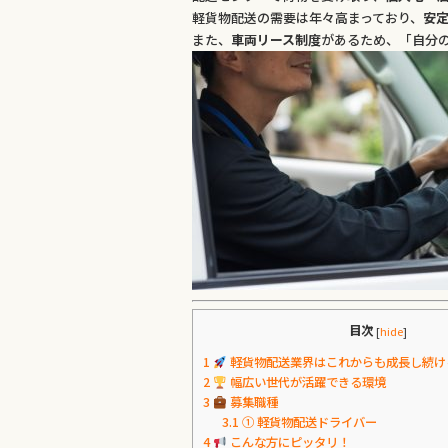
o
軽貨物配送の需要は年々高まっており、
安
また、
車両リース制度
があるため、「自分
k
目次
[
hide
]
1
軽貨物配送業界はこれからも成長し続け
2
幅広い世代が活躍できる環境
3
募集職種
3.1
① 軽貨物配送ドライバー
4
こんな方にピッタリ！