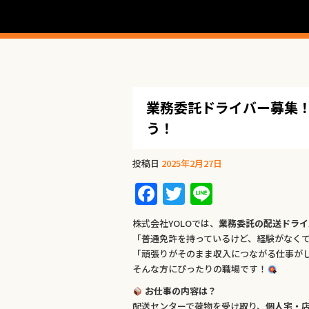
業務委託ドライバー募集！
う！
投稿日
2025年2月27日
F
T
Li
a
w
n
株式会社YOLOでは、
業務委託の配送ドライ
c
it
e
「普通免許を持っているけど、経験がなく
e
te
「頑張りがそのまま収入につながる仕事が
そんな方にぴったりの職場です！
b
r
お仕事の内容は？
o
配送センターで荷物を受け取り、
個人宅・